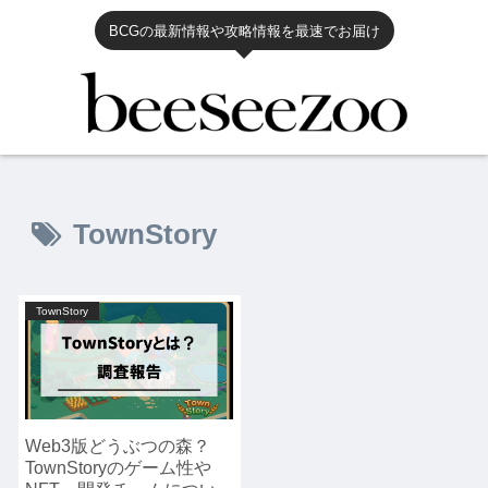
BCGの最新情報や攻略情報を最速でお届け
TownStory
TownStory
Web3版どうぶつの森？
TownStoryのゲーム性や