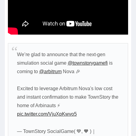
We’re glad to announce that the next-gen
simulation social game
@townstorygamefi
is
coming to
@arbitrum
Nova 🎉
Excited to leverage Arbitrum Nova's low cost
and instant confirmation to make TownStory the
home of Arbinauts ⚡
pic.twitter.com/VjuXpKwvo5
— TownStory SocialGame( 💙, 🧡 )｜