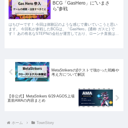
BCG「GasHero」に”いまさ
ら”参戦
はちびーです！ 今回は体験記のような感じで書いていこうと思い
ます。 今回私が参戦したBCGは、「GasHero」(通称 ガスヒ) で
す！ あの有名なSTEPNの会社が運営しており、ローンチ直後はガ
スヒ爆益勢でXが盛り上がっていたBCGですね...
MetaStrikersのβテストで強かった戦略や
考え方について解説
【非公式】MetaStrikers 6/29 AGOS上場
直前AMAの内容まとめ
ホーム
TownStory