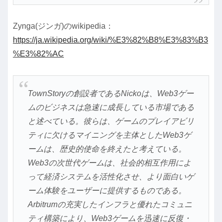
Zynga(ジンガ)のwikipedia：
https://ja.wikipedia.org/wiki/%E3%82%B8%E3%83%B3
%E3%82%AC
TownStoryの創設者であるNickoは、Web3ゲー
ムのビジネスは急速に成長している市場である
と述べている。彼らは、ゲームのプレイアビリ
ティに欠けるマイニングを主体としたWeb3ゲ
ームは、歴史的使命を終えたと考えている。
Web3の次世代ゲームは、社会的相互作用によ
って経済システムを活性化させ、より面白いゲ
ーム体験をユーザーに提供するものである。
Arbitrumの充実したインフラと優れたコミュニ
ティ構築により、Web3ゲームを迅速に反復・