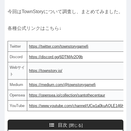
今回はTownStoryについて調査し、まとめてみました。
各種公式リンクはこちら↓
Twitter
https://twitter.com/townstorygamefi
Discord
https://discord.gg/6DTMAr2Q9b
Webサイ
https://townstory.io/
ト
Medium
https://medium.com/@townstorygamefi
Opensea
https://opensea.io/collection/santothecentaur
YouTube
https://www.youtube.com/channel/UCw1a0kuAQLE146HQR
目次