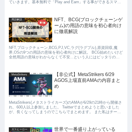
ていきます。基本無料で「Play and Earn」する事ができるスマー
トフォン向け新作RPGゲームです。 ゲームをプレイし、NFTをマ
ーケットプレイスで売ることで稼ぐことができます。
NFT、BCG(ブロックチェーンゲ
用語解説
ーム)の用語の意味を初心者向け
に徹底解説
NFT,ブロックチェーン,BCG,PJ,VC,ラグ(ラグプル),原資回収,魔
界,OSの9つの用語の意味を初心者向けに解説。 BCG始めたいけど
全然用語の意味がわからなくて不安...という人にはピッタリの記
事となっています。
【非公式】MetaStrikers 6/29
MetaStrikers
AGOS上場直前AMAの内容まと
め
MetaStrikers(メタストライカーズ)のAMAが6/29の21時から開催さ
れ、600人以上参加しました。 Twitterでまとめようと思いました
が、長くなってしまうのでこちらでまとめます。 また私はチーム
メンバーではなくただの一般人...
世界で一番盛り上がっている
ガスヒーロー