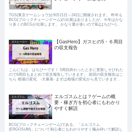
TGS(東京ゲームショウ)が9月21日～24日に開催されます。 昨年も
BCG(ブロックチェーンゲーム)の出展はありましたが、今年はかな
り多くのBCGが出展します。 かなり量が多いので私(はちびー)が
把握しているものをまとめてみました。(もし...
【GasHero】ガスヒの5・６周目
ガスヒーロー
の収支報告
こんにちは、はちびーです！ 5周目終わったときに更新しそびれた
ので6周目もまとめて収支報告していきます。 前回の収支報告はこ
ちら 相場の変化 -大暴落- まずは相場の変化から見ていきます。
左が5周目開始時で右が6周目終了時のGMTの価格で...
エルゴスムとは？ゲームの概
エルゴスム
要・稼ぎ方を初心者にもわかり
やすく解説
BCG(ブロックチェーンゲーム)である、「エルゴスム
(ERGOSUM)」について初心者にもわかりやすく噛み砕いて解説し